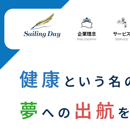
企業理念
サービ
PHILOSOPHY
SERVICE
健康
という名
夢
出航
への