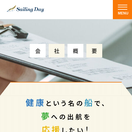
会
社
概
要
健康
船
という名の
で、
夢
への出航を
応援
！
したい