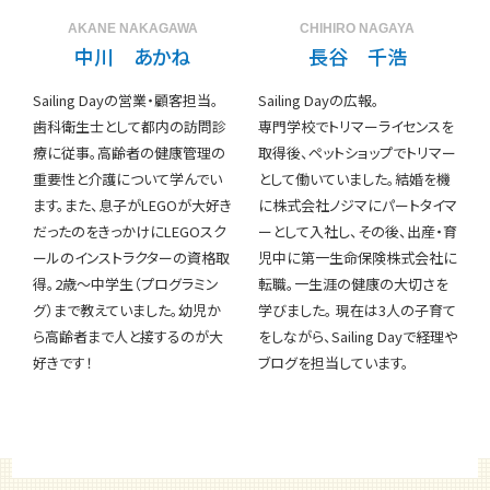
AKANE NAKAGAWA
CHIHIRO NAGAYA
中川 あかね
長谷 千浩
Sailing Dayの営業・顧客担当。
Sailing Dayの広報。
歯科衛生士として都内の訪問診
専門学校でトリマーライセンスを
療に従事。高齢者の健康管理の
取得後、ペットショップでトリマー
重要性と介護について学んでい
として働いていました。結婚を機
ます。また、息子がLEGOが大好き
に株式会社ノジマにパートタイマ
だったのをきっかけにLEGOスク
ーとして入社し、その後、出産・育
ールのインストラクターの資格取
児中に第一生命保険株式会社に
得。2歳〜中学生（プログラミン
転職。一生涯の健康の大切さを
グ）まで教えていました。幼児か
学びました。 現在は3人の子育て
ら高齢者まで人と接するのが大
をしながら、Sailing Dayで経理や
好きです！
ブログを担当しています。