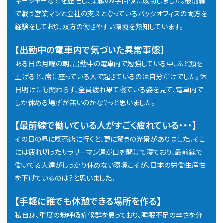
ネージャーなどを歴任し、業績のV字回復に成功しました。最前線
で戦う営業マンと会社の支えとなっているバックオフィスの両方を
経験をしており、双方の働きやすい環境を熟知しています。
【出勤中の電車内で気づいた異常事態】
ある日の月曜の朝、出勤中の電車内で勉強している中、ふと顔を
上げると、席に座っている人で起きているのは自分だけでした。休
日明けにも関わらず、全員疲れ果て寝ている姿を見て、電車内で
しか休める場所が無いのかな？っと思いました。
【最前線で働いている人がすごく疲れている・・・】
その日の昼に喫茶店に行くと、更に驚きの光景がありました。そこ
には疲れ切ったサラリーマン達が口を開けて寝ており、最前線で
働いてる人達がしっかり休めない環境こそが、日本の労働生産性
を下げているのは？と思いました。
【手軽に誰でも休憩できる場所を作る】
私自身、重度の無呼吸症候群を患っており、睡眠不足の辛さを分